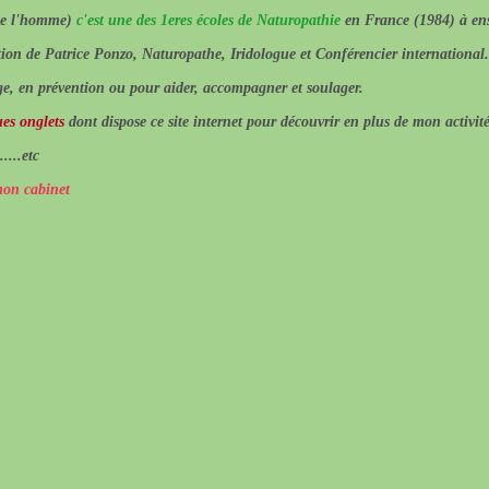
 de l'homme)
c'est une des 1eres écoles de Naturopathie
en France (1984) à ens
tion de Patrice Ponzo, Naturopathe, Iridologue et Conférencier international.
ge, en prévention ou pour aider, accompagner et soulager.
es onglets
dont dispose ce site internet pour découvrir en plus de mon activité
....etc
mon cabinet
Ma charte
La Naturopath
pour toute pat
d'envisager un