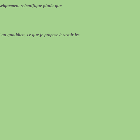
eignement scientifique plutôt que
 au quotidien, ce que je propose à savoir les
 Naturopathique :
ie
ne remplace pas la médecine allopathique,
hologie le médecin sera vu en premier lieu avant
e consultation Naturopathique.