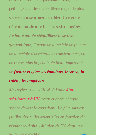
petite gène et des chatouillements, et le plus
souvent
un sentiment de bien être et de
détente totale une fois les stylets insérés.
Le
but étant de rééquilibrer le système
sympathique
, l'image de la pédale de frein et
de la pédale d'accélérateur convient bien, on
ne trouve plus la pédale de frein, impossible
de
freiner et gérer les émotions, le stress, la
colère, les angoisses ...
Mes stylets sont stérilisés à l'aide
d'un
stérilisateur à UV
avant et après chaque
séance devant le consultant. Le plus souvent
j'utilise des huiles essentielles en fonction du
résultat souhaité. (dilution de 5% dans une