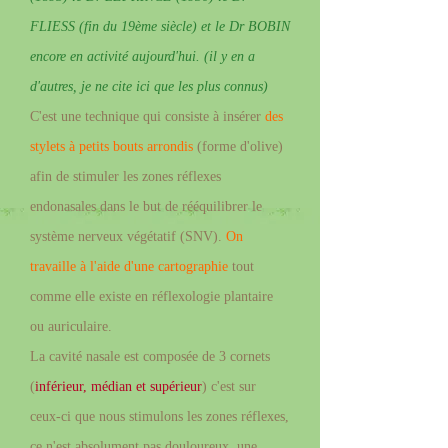
FLIESS (fin du 19ème siècle) et le Dr BOBIN
encore en activité aujourd'hui. (il y en a
d'autres, je ne cite ici que les plus connus)
C'est une technique qui consiste à insérer
des
stylets à petits bouts arrondis
(forme d'olive)
afin de stimuler les zones réflexes
endonasales dans le but de rééquilibrer le
système nerveux végétatif (SNV).
On
travaille à l'aide d'une cartographie
tout
comme elle existe en réflexologie plantaire
ou auriculaire.
La cavité nasale est composée de 3 cornets
(
inférieur, médian et supérieur
) c'est sur
ceux-ci que nous stimulons les zones réflexes,
ce n'est absolument pas douloureux, une