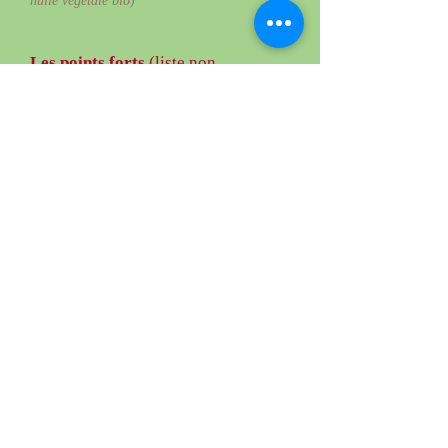
huile végétale bio)
Les points forts
(liste non
exhaustive) : troubles nerveux,
insomnies, migraines, troubles ORL
(allergies, rhume des foins, sinusite)
problèmes endocriniens, digestifs,
féminins..
Contre indication :
femme enceinte et
allaitante, troubles cardio vasculaire graves
(angine de poitrine) AVC et infarctus de
moins d'un an, HTA (Tension trop élevée)
Epilepsie, Glaucome avancé, Polypose nasale