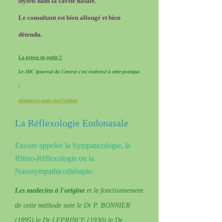
stylets dans la cavité nasale.
Le consultant est bien allongé et bien
détendu.
La presse en parle !!
Le JDC (journal du Centre) s'est intéressé à cette pratique
:
cliquez ici pour lire l'article
La Réflexologie Endonasale
Encore appelée la Sympaticologie, la
Rhino-Réflexologie ou la
Nasosympathicothérapie.
Les medecins à l'origine
et le fonctionnement
de cette méthode sont le Dr P. BONNIER
(1895) le Dr LEPRINCE (1930) le Dr